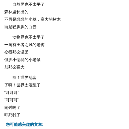
自然界也不太平了
森林里长出的
不再是绿绿的小草，高大的树木
而是轻飘飘的白云
动物界也不太平了
一向有王者之风的老虎
变得那么温柔
但胆小懦弱的小老鼠
却那么强大
呀！世界乱套
了啊！世界太混乱了
“叮叮叮”
“叮叮叮”
闹钟响了
吓死我了
您可能感兴趣的文章: