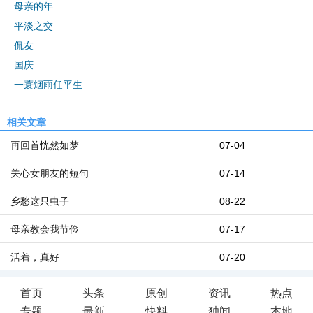
母亲的年
平淡之交
侃友
国庆
一蓑烟雨任平生
相关文章
再回首恍然如梦
07-04
关心女朋友的短句
07-14
乡愁这只虫子
08-22
母亲教会我节俭
07-17
活着，真好
07-20
首页
头条
原创
资讯
热点
专题
最新
快料
独闻
本地