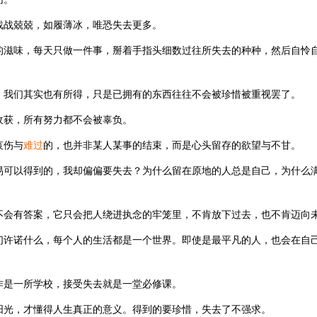
战战兢兢，如履薄冰，唯恐失去更多。
的滋味，每天只做一件事，掰着手指头细数过往所失去的种种，然后自怜
，我们其实也有所得，只是已拥有的东西往往不会被珍惜被重视罢了。
收获，所有努力都不会被辜负。
哀伤与
难过
的，也并非某人某事的结束，而是心头留存的欲望与不甘。
易可以得到的，我却偏偏要失去？为什么留在原地的人总是自己，为什么
不会有答案，它只会把人绕进执念的牢笼里，不肯放下过去，也不肯迈向
们许诺什么，每个人的生活都是一个世界。即使是最平凡的人，也会在自
作是一所学校，接受失去就是一堂必修课。
阳光，才懂得人生真正的意义。得到的要珍惜，失去了不强求。