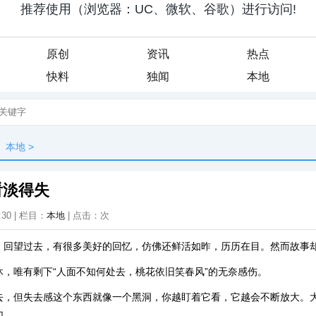
原创
资讯
热点
快料
独闻
本地
本地
>
看淡得失
:30 | 栏目：
本地
| 点击：
次
，回望过去，有很多美好的回忆，仿佛还鲜活如昨，历历在目。然而故事
休，唯有剩下“人面不知何处去，桃花依旧笑春风”的无奈感伤。
去，但失去感这个东西就像一个黑洞，你越盯着它看，它越会不断放大。
切。