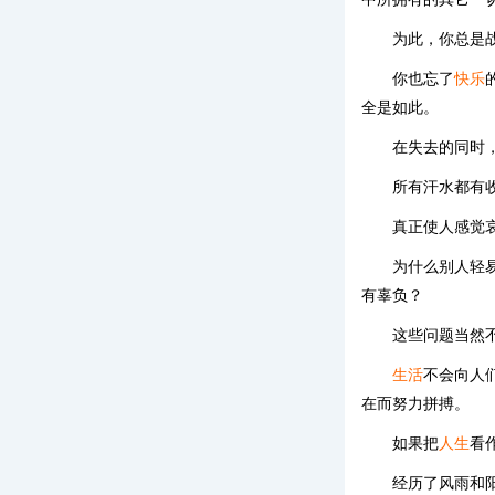
为此，你总是
你也忘了
快乐
全是如此。
在失去的同时
所有汗水都有
真正使人感觉
为什么别人轻
有辜负？
这些问题当然
生活
不会向人
在而努力拼搏。
如果把
人生
看
经历了风雨和