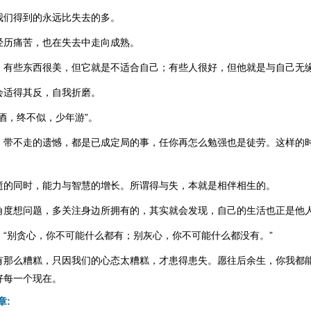
我们得到的永远比失去的多。
经历痛苦，也在失去中走向成熟。
，有些东西很美，但它就是不适合自己；有些人很好，但他就是与自己无
会适得其反，自我折磨。
酒，终不似，少年游”。
，带不走的遗憾，都是已成定局的事，任你再怎么勉强也是徒劳。这样的
逝的同时，能力与智慧的增长。所谓得与失，本就是相伴相生的。
角度想问题，多关注身边所拥有的，其实就会发现，自己的生活也正是他
：“别贪心，你不可能什么都有；别灰心，你不可能什么都没有。”
有那么糟糕，只因我们的心态太糟糕，才患得患失。愿往后余生，你我都
好每一个现在。
章: