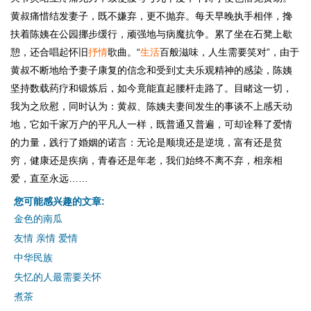
黄叔痛惜结发妻子，既不嫌弃，更不抛弃。每天早晚执手相伴，搀
扶着陈姨在公园挪步缓行，顽强地与病魔抗争。累了坐在石凳上歇
憩，还合唱起怀旧
抒情
歌曲。“
生活
百般滋味，人生需要笑对”，由于
黄叔不断地给予妻子康复的信念和受到丈夫乐观精神的感染，陈姨
坚持数载药疗和锻炼后，如今竟能直起腰杆走路了。目睹这一切，
我为之欣慰，同时认为：黄叔、陈姨夫妻间发生的事谈不上感天动
地，它如千家万户的平凡人一样，既普通又普遍，可却诠释了爱情
的力量，践行了婚姻的诺言：无论是顺境还是逆境，富有还是贫
穷，健康还是疾病，青春还是年老，我们始终不离不弃，相亲相
爱，直至永远……
您可能感兴趣的文章:
金色的南瓜
友情 亲情 爱情
中华民族
失忆的人最需要关怀
煮茶