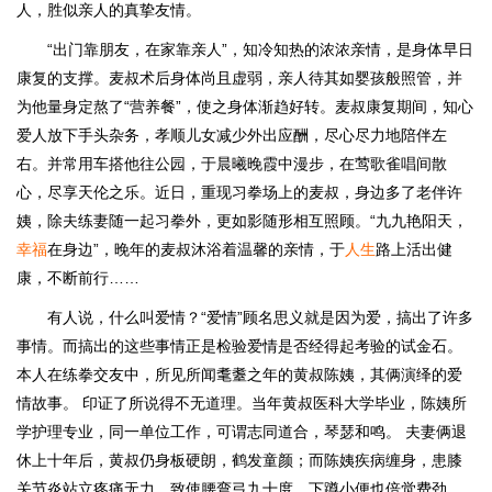
人，胜似亲人的真挚友情。
“出门靠朋友，在家靠亲人”，知冷知热的浓浓亲情，是身体早日
康复的支撑。麦叔术后身体尚且虚弱，亲人待其如婴孩般照管，并
为他量身定熬了“营养餐”，使之身体渐趋好转。麦叔康复期间，知心
爱人放下手头杂务，孝顺儿女减少外出应酬，尽心尽力地陪伴左
右。并常用车搭他往公园，于晨曦晚霞中漫步，在莺歌雀唱间散
心，尽享天伦之乐。近日，重现习拳场上的麦叔，身边多了老伴许
姨，除夫练妻随一起习拳外，更如影随形相互照顾。“九九艳阳天，
幸福
在身边”，晚年的麦叔沐浴着温馨的亲情，于
人生
路上活出健
康，不断前行……
有人说，什么叫爱情？“爱情”顾名思义就是因为爱，搞出了许多
事情。而搞出的这些事情正是检验爱情是否经得起考验的试金石。
本人在练拳交友中，所见所闻耄耋之年的黄叔陈姨，其俩演绎的爱
情故事。 印证了所说得不无道理。当年黄叔医科大学毕业，陈姨所
学护理专业，同一单位工作，可谓志同道合，琴瑟和鸣。 夫妻俩退
休上十年后，黄叔仍身板硬朗，鹤发童颜；而陈姨疾病缠身，患膝
关节炎站立疼痛无力，致使腰弯弓九十度，下蹲小便也倍觉费劲。