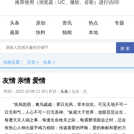
头条
原创
资讯
热点
专题
最新
快料
独闻
本地
当前位置：
主页
>
头条
>
友情 亲情 爱情
时间：2022-10-08 11:29 | 栏目：
头条
| 点击：
次
“疾风怒雨，禽鸟戚戚；霁日光风，草木欣欣。可见天地不可一
日无和气，人心不可一日无喜神。”纵观大千世界，放眼芸芸众生，
每遭天灾人祸之事，每逢生命攸关之际，每遇窘境困迫之时，总会
有热心人伸出援手竭力相助：传递着爱的呼唤，爱的奉献和爱的力