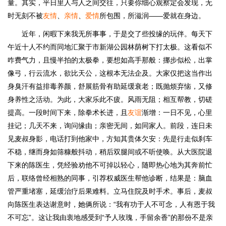
量。其实，平日里人与人之间交往，只要你细心观察定会发现，无
时无刻不被
友情
、
亲情
、
爱情
所包围，所滋润——爱就在身边。
近年，闲暇下来我无所事事，于是交了些投缘的玩伴。每天下
午近十人不约而同地汇聚于市新湖公园林荫树下打太极。这看似不
咋费气力，且慢半拍的太极拳，要想如高手那般：挪步似松，出掌
像弓，行云流水，欲比天公，这根本无法企及。大家仅把这当作出
身臭汗有益排毒养颜，舒展筋骨有助延缓衰老；既抛烦弃恼，又修
身养性之活动。为此，大家乐此不疲。风雨无阻；相互帮教，切磋
提高。一段时间下来，除拳术长进，且
友谊
渐增：一日不见，心里
挂记；几天不来，询问缘由；亲密无间，如同家人。前段，连日未
见麦叔身影，电话打到他家中，方知其贵体欠安：先是行走似刹车
不稳，继而身如筛糠般抖动，稍后双腿间或不听使唤。从大医院退
下来的陈医生，凭经验劝他不可掉以轻心，随即热心地为其奔前忙
后，联络曾经相熟的同事，引荐权威医生帮他诊断，结果是：脑血
管严重堵塞，延缓治疗后果难料。立马住院及时手术。事后，麦叔
向陈医生表达谢意时，她俩所说：“我有功于人不可念，人有恩于我
不可忘”。这让我由衷地感受到“予人玫瑰，手留余香”的那份不是亲